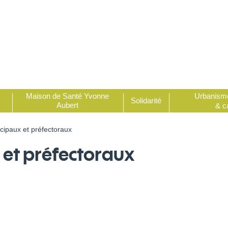
Urbanism
Maison de Santé Yvonne
Solidarité
Aubert
& c
cipaux et préfectoraux
 et préfectoraux