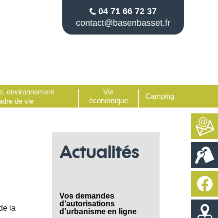
04 71 66 72 37
contact@
basenbasset.fr
e, environnement
Vie
Camping
économique
adre de vie
Actualités
Vos demandes
d’autorisations
de la
d’urbanisme en ligne