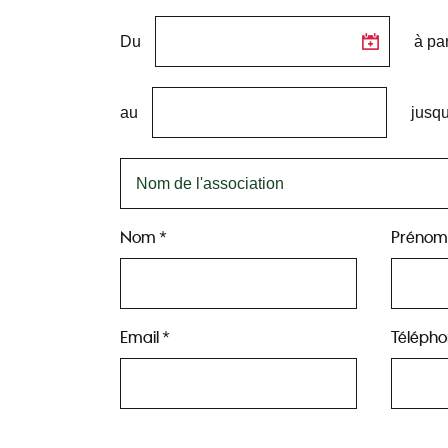
Du
à par
au
jusqu
Nom *
Prénom
Email *
Télépho