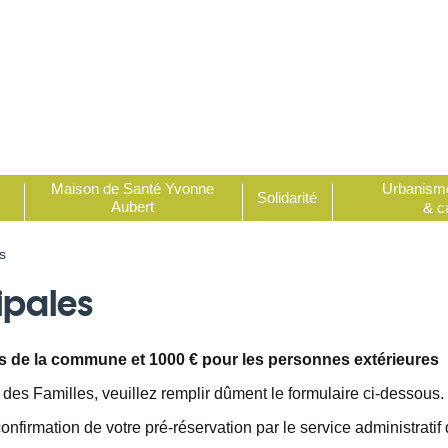
Urbanism
Maison de Santé Yvonne
Solidarité
Aubert
& c
s
ipales
 de la commune et 1000 € pour les personnes extérieures
e des Familles, veuillez remplir dûment le formulaire ci-dessous.
firmation de votre pré-réservation par le service administratif 