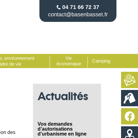
04 71 66 72 37
contact@
basenbasset.fr
e, environnement
Vie
Camping
économique
adre de vie
Actualités
Vos demandes
d’autorisations
ion des
d’urbanisme en ligne